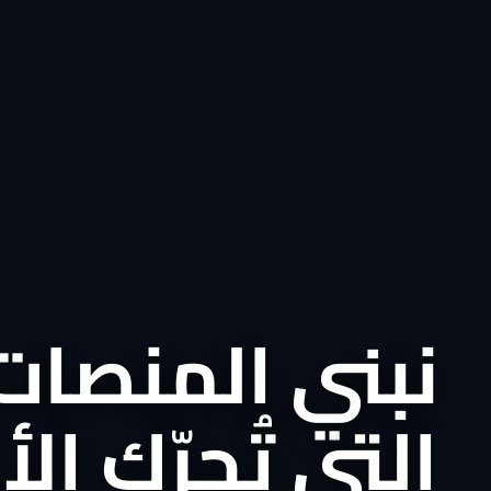
نبني المنصات
التي تُحرّك ال