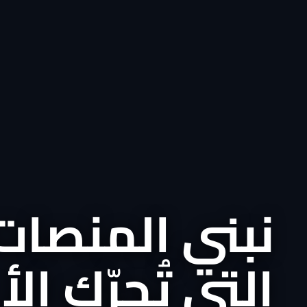
نبني المنصات
التي تُحرّك ال