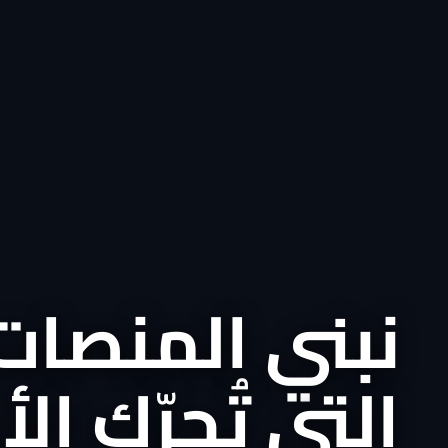
نبني المنصات
التي تُحرّك ال