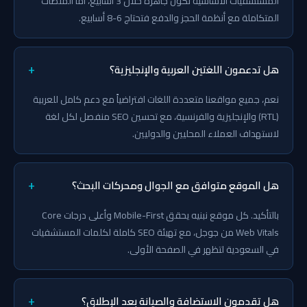
المستشفيات الأساسية تكون جاهزة خلال 3 أسابيع، أما المنصات
المتكاملة مع أنظمة الحجز والدفع فتحتاج 6-8 أسابيع.
+
هل تدعمون اللغتين العربية والإنجليزية؟
نعم، جميع مواقعنا متعددة اللغات افتراضياً مع دعم كامل للعربية
(RTL) والإنجليزية والفرنسية، مع تحسين SEO منفصل لكل لغة
لاستهداف العملاء المحليين والدوليين.
+
هل الموقع متوافق مع الجوال ومحركات البحث؟
بالتأكيد. كل موقع نبنيه يحقق Mobile-First وأعلى درجات Core
Web Vitals من جوجل، مع تهيئة SEO كاملة لكلمات المستشفيات
في السعودية لتظهر في الصفحة الأولى.
+
هل تقدمون الاستضافة والصيانة بعد الإطلاق؟