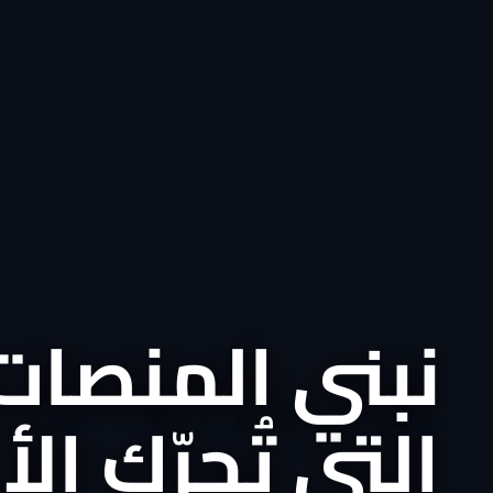
نبني المنصات
التي تُحرّك ال