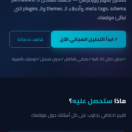
meta tags، schema، وأخطاء الـ themes والـ plugins التي
تبطّئ موقعك.
⚡ ابدأ التحليل المجاني الآن
شاهد خدماتنا
تحليل خلال 30 ثانية
مجاني بالكامل
بدون تسجيل
توصيات بالعربية
ماذا
ستحصل عليه
؟
تقرير احترافي يجاوب على كل أسئلتك حول موقعك