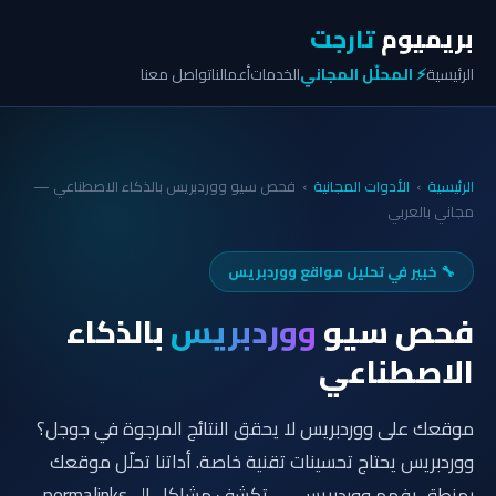
بريميوم
تارجت
الرئيسية
⚡ المحلّل المجاني
الخدمات
أعمالنا
تواصل معنا
الرئيسية
›
الأدوات المجانية
›
فحص سيو ووردبريس بالذكاء الاصطناعي —
مجاني بالعربي
🔧 خبير في تحليل مواقع ووردبريس
فحص سيو
ووردبريس
بالذكاء
الاصطناعي
موقعك على ووردبريس لا يحقق النتائج المرجوة في جوجل؟
ووردبريس يحتاج تحسينات تقنية خاصة. أداتنا تحلّل موقعك
بمنطق يفهم ووردبريس — تكشف مشاكل الـ permalinks،