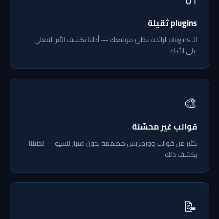
plugins ثقيلة
الـ plugins الزائدة تبطّئ موقعك — أداتنا تكشف الأثر الفعلي
على الأداء
🎨
قوالب غير محسّنة
كثير من قوالب ووردبريس مصممة بدون اعتبار للسيو — تحليلنا
يكشف ذلك
📝