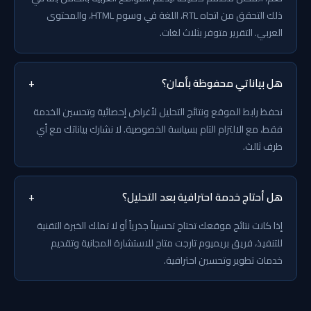
ذلك التحقق من اتجاه RTL، اللغة في وسوم HTML، والمحتوى
العربي. التقرير متوفر بثلاث لغات.
هل بياناتي محفوظة بأمان؟
+
نحفظ رابط الموقع ونتائج التحليل لأغراض إحصائية وتحسين الخدمة
فقط، مع الالتزام التام بسياسة الخصوصية. لا نشارك بياناتك مع أي
طرف ثالث.
هل أحتاج خدمة احترافية بعد التحليل؟
+
إذا كانت نتائج موقعك تحتاج تحسيناً جذرياً أو لا تملك الخبرة التقنية
للتنفيذ، فريق بريميوم تارجت متاح للاستشارة المجانية وتقديم
خدمات تطوير وتحسين احترافية.