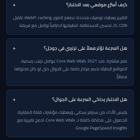
كيف أسرّع موقعي بعد الاختبار؟
+
التقرير يعطيك توصيات محددة: تصغير الصور، WebP، caching، تقليل
JS، CDN، تحسين الاستضافة. لتطبيقها احترافياً تواصل مع فريقنا.
هل السرعة تؤثر فعلاً على ترتيبي في جوجل؟
+
نعم مباشرة. منذ 2021 Core Web Vitals عوامل ترتيب رسمية.
المواقع البطيئة تخسر مراكز خاصة على الجوال حتى لو كان محتواها
ممتازاً.
هل الاختبار يحاكي السرعة على الجوال؟
+
يقيس الأداء من سيرفر سحابي ويعطيك مؤشرات قابلة للمقارنة.
للحصول على محاكاة كاملة لـ Core Web Vitals، ادمج تقريرنا مع
Google PageSpeed Insights.