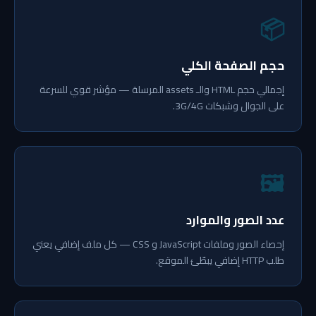
📦
حجم الصفحة الكلي
إجمالي حجم HTML والـ assets المرسلة — مؤشر قوي للسرعة
على الجوال وشبكات 3G/4G.
🖼
عدد الصور والموارد
إحصاء الصور وملفات JavaScript و CSS — كل ملف إضافي يعني
طلب HTTP إضافي يبطّئ الموقع.