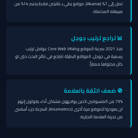
تصل إلى 7% (Akamai). موقع بطيء بثانيتين فقط يخسر 14% من
مبيعاته المحتملة.
📊 تراجع ترتيب جوجل
منذ 2021 سرعة الموقع وCore Web Vitals عوامل ترتيب
رسمية في جوجل. المواقع البطيئة تتراجع في نتائج البحث حتى لو
كان محتواها ممتازاً.
🚫 ضعف الثقة بالعلامة
79% من المتسوقين الذين يواجهون مشاكل أداء يقولون إنهم
لن يعودوا للموقع مرة أخرى (Kissmetrics). السرعة جزء أساسي
من تجربة العلامة التجارية.