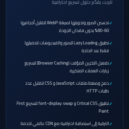
تارجت يقدّم حلول تسريع احترافية
تحسين الصور وتحويلها لصيغة WebP لتقليل أحجامها
60-80% بدون فقدان الجودة
تطبيق Lazy Loading للصور والفيديوهات لتحميلها
فقط عند الحاجة
تفعيل التخزين المؤقت (Browser Caching) لتسريع
زيارات العملاء المتكررة
دمج وضغط ملفات JavaScript و CSS لتقليل عدد
طلبات HTTP
تطبيق Critical CSS و font-display: swap لتسريع First
Paint
الترقية إلى استضافة احترافية مع CDN عالمي لخدمة