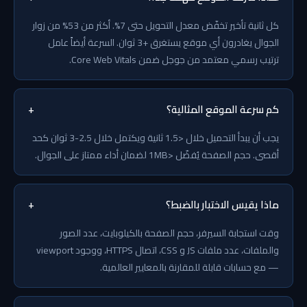
كل ثانية تأخير تخفّض معدل التحويل حتى 7%. أكثر من 53% من زوار
الجوال يغادرون أي موقع يستغرق +3 ثوان. السرعة أيضاً عامل
ترتيب رسمي معتمد من جوجل ضمن Core Web Vitals.
كم سرعة الموقع المثالية؟
+
يجب أن يبدأ التحميل خلال <1.5 ثانية ويكتمل خلال 2.5-3 ثوان كحد
أقصى. حجم الصفحة يُفضّل <1MB لضمان أداء ممتاز على الجوال.
ماذا يقيس الاختبار بالضبط؟
+
وقت استجابة السيرفر، حجم الصفحة بالكيلوبايت، عدد الصور
والملفات، عدد ملفات JS و CSS، اتصال HTTPS، ووجود viewport
— مع حسابات قابلة للمقارنة بالمعايير العالمية.