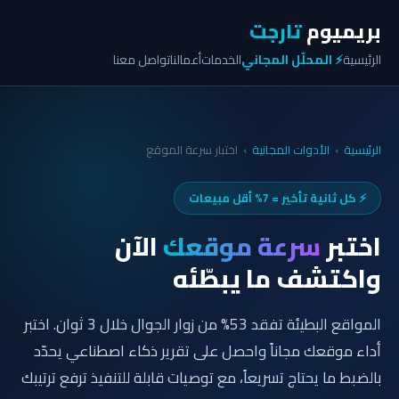
بريميوم
تارجت
الرئيسية
⚡ المحلّل المجاني
الخدمات
أعمالنا
تواصل معنا
الرئيسية
›
الأدوات المجانية
›
اختبار سرعة الموقع
⚡ كل ثانية تأخير = 7% أقل مبيعات
اختبر
سرعة موقعك
الآن
واكتشف ما يبطّئه
المواقع البطيئة تفقد 53% من زوار الجوال خلال 3 ثوان. اختبر
أداء موقعك مجاناً واحصل على تقرير ذكاء اصطناعي يحدّد
بالضبط ما يحتاج تسريعاً، مع توصيات قابلة للتنفيذ ترفع ترتيبك