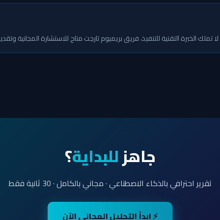
و لا تملك الخبرة التقنية للتنفيذ، فريق بريميوم تارجت متاح للاستشارة المجانية وتق
جاهز
للبداية
؟
تقرير احترافي بالذكاء الاصطناعي · مجاني بالكامل · 30 ثانية فقط
⚡ ابدأ التحليل المجاني الآن