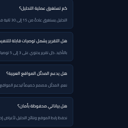
كم تستغرق عملية التحليل؟
التحليل يستغرق عادةً من 15 إلى 30 ثانية فقط. النتائج تظهر مباشرة على الشاشة بدون انتظار أو إرسال إيميل.
هل التقرير يشمل توصيات قابلة للتنفيذ
بالتأكيد. كل تقرير يحتوي على 3 إلى 5 توصيات محددة ومرتبة حسب الأولوية مع شرح عملي لكل توصية يمكنك تطبيقه على موقعك مباشرة.
هل يدعم المحلّل المواقع العربية؟
نعم، المحلّل مصمم خصيصاً ليدعم المواقع العربية بالكامل بما في ذلك التحقق
هل بياناتي محفوظة بأمان؟
نحفظ رابط الموقع ونتائج التحليل لأغراض إح