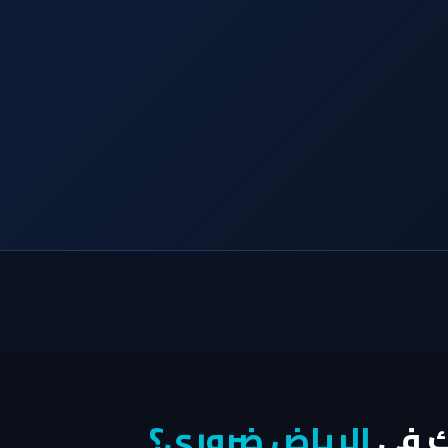
ك في
الرياض ضروري؟