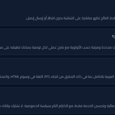
؟
 من اتجاه RTL، اللغة في وسوم HTML، والمحتوى العربي. التقرير متوفر بثلاث لغات.
صائية وتحسين الخدمة فقط، مع الالتزام التام بسياسة الخصوصية. لا نشارك بياناتك