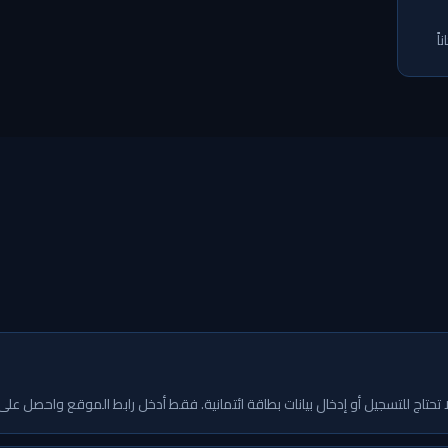
ً
تحتاج للتسجيل أو إدخال بيانات بطاقة ائتمانية. فقط أدخل رابط الموقع واحصل على تقريرك 