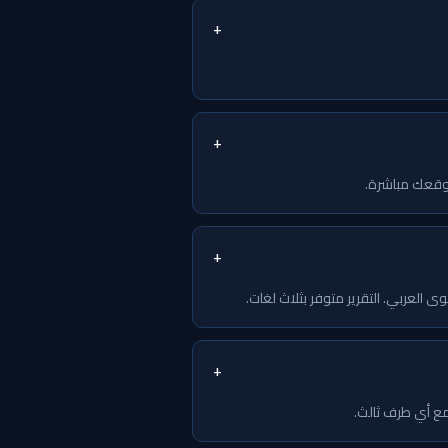
+
+
+
+
 مع أي طرف ثالث.