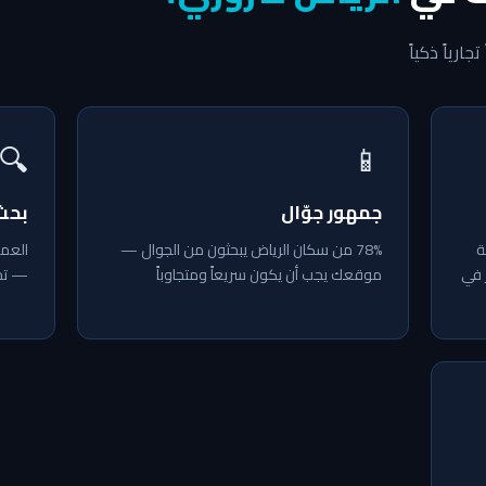
رياً ذكياً
🔍
📱
جمهور جوّال
بحث
ّالة
78% من سكان الرياض يبحثون من الجوال —
العمل
 في
موقعك يجب أن يكون سريعاً ومتجاوباً
— تحل