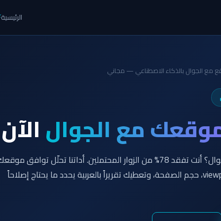
الرئيسية
⚡
قع مع الجوال بالذكاء الاصطناعي — مجاني
وقعك مع الجوال
الآن
موقعك لا يعمل بشكل صحيح على الجوال؟ أنت تفقد 78% من الزوار المحتملين. أداتنا تحلّل توافق موقع
مع الهواتف الذكية، تفحص viewport meta، حجم الصفحة، وتعطيك تقريراً بالعربية يحدد ما يحتاج إصلاحاً