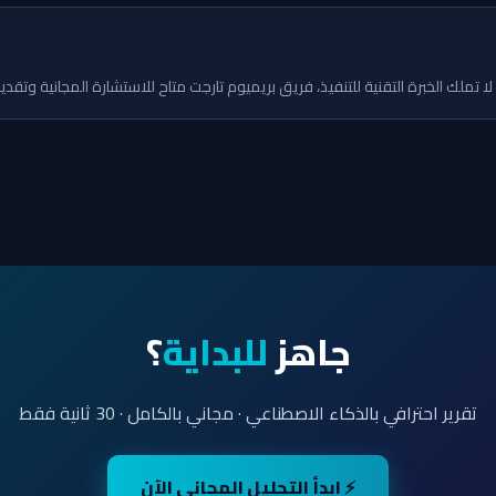
و لا تملك الخبرة التقنية للتنفيذ، فريق بريميوم تارجت متاح للاستشارة المجانية وتق
جاهز
للبداية
؟
تقرير احترافي بالذكاء الاصطناعي · مجاني بالكامل · 30 ثانية فقط
⚡ ابدأ التحليل المجاني الآن