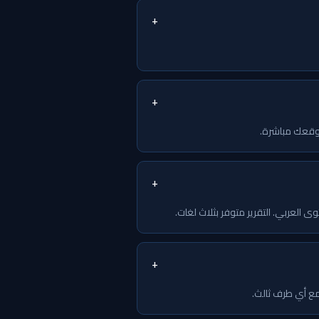
+
+
+
+
 مع أي طرف ثالث.