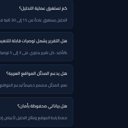
كم تستغرق عملية التحليل؟
التحليل يستغرق عادةً من 15 إلى 30 ثانية فقط. النتائج تظهر مباشرة على الشاشة بدون انتظار أو إرسال إيميل.
هل التقرير يشمل توصيات قابلة للتنفيذ
بالتأكيد. كل تقرير يحتوي على 3 إلى 5 توصيات محددة ومرتبة حسب الأولوية مع شرح عملي لكل توصية يمكنك تطبيقه على موقعك مباشرة.
هل يدعم المحلّل المواقع العربية؟
نعم، المحلّل مصمم خصيصاً ليدعم المواقع العربية بالكامل بما في ذلك التحقق
هل بياناتي محفوظة بأمان؟
نحفظ رابط الموقع ونتائج التحليل لأغراض إح