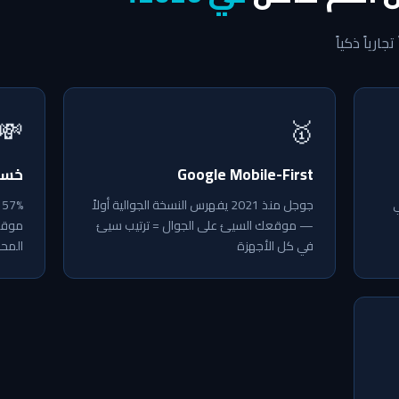
رياً ذكياً
💸
🥇
Google Mobile-First
خسا
ي
جوجل منذ 2021 يفهرس النسخة الجوالية أولاً
%
— موقعك السيئ على الجوال = ترتيب سيئ
موقع
في كل الأجهزة
المح