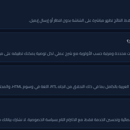
؟
 من اتجاه RTL، اللغة في وسوم HTML، والمحتوى العربي. التقرير متوفر بثلاث لغات.
صائية وتحسين الخدمة فقط، مع الالتزام التام بسياسة الخصوصية. لا نشارك بياناتك