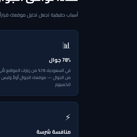
أسباب حقيقية تجعل تحليل موقعك قراراً تجا
📊
78% جوال
في السعودية، 78% من زيارات المواقع تأت
من الجوال — موقعك للجوال أولاً وليس
للكمبيوتر
⚡
منافسة شرسة