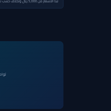
تبدأ الأسعار من 5,000 ريال وتختلف حسب نوع المشروع وتعقيده. تواصل معنا للحصول على عرض سعر مجاني ومخصص لمشروعك.
تواص