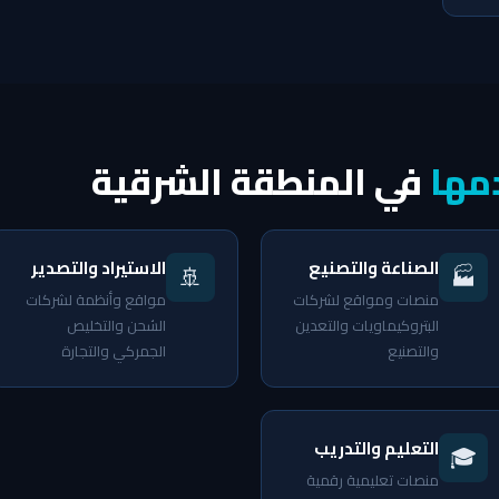
مها
في المنطقة الشرقية
الصناعة والتصنيع
الاستيراد والتصدير
🚢
🏭
منصات ومواقع لشركات
مواقع وأنظمة لشركات
البتروكيماويات والتعدين
الشحن والتخليص
والتصنيع
الجمركي والتجارة
التعليم والتدريب
🎓
منصات تعليمية رقمية