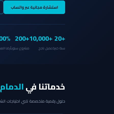
استشارة مجانية عبر واتساب
00%
+200
+10,000
+20
سنة خبرة
عميل ناجح
مشروع سنوياً
رضا العم
خدماتنا في
الدمام
حلول رقمية متخصصة تلبي احتياجات الش