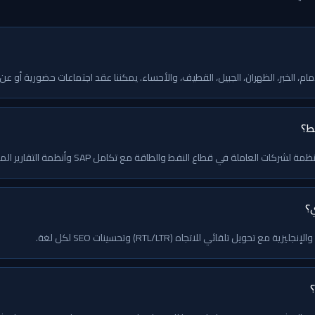
م، الخبر، الظهران، الجبيل، القطيف، والأحساء. يمكننا عقد اجتماعات حضورية أو ع
ط؟
العاملة في قطاع النفط والطاقة مع تكامل SAP وأنظمة التقارير المتقدمة.
ي؟
حويل تلقائي للاتجاه (RTL/LTR) وتحسينات SEO لكل لغة.