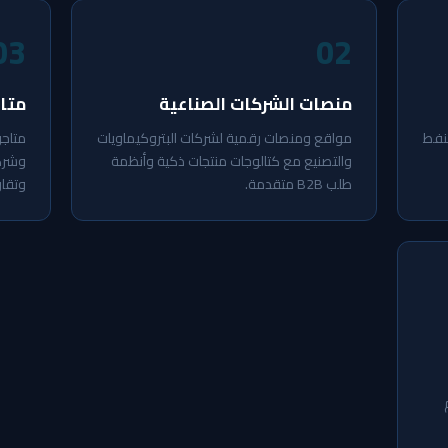
03
02
منصات الشركات الصناعية
متاج
نفط
مواقع ومنصات رقمية لشركات البتروكيماويات
متاجر
والتصنيع مع كتالوجات منتجات ذكية وأنظمة
وشرك
طلب B2B متقدمة.
وتقار