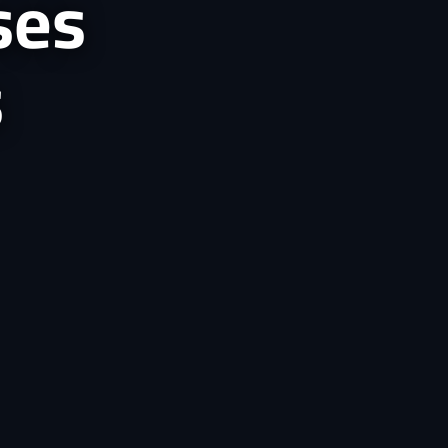
ses
s