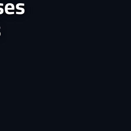
ses
s