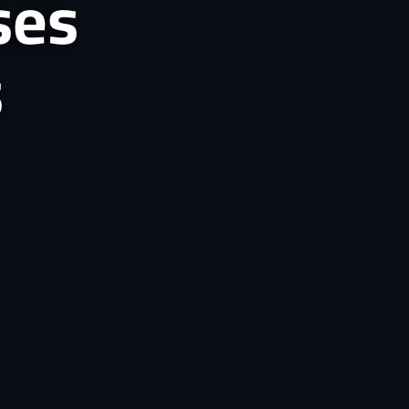
ses
s