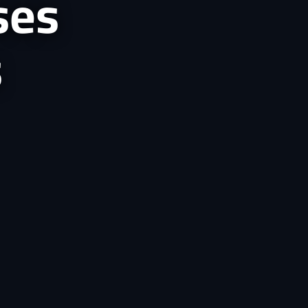
ses
s