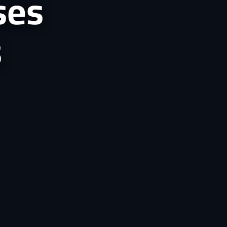
ses
s