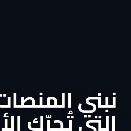
نبني المنصات
التي تُحرّك ال